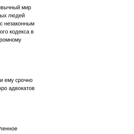
ривычный мир
дых людей
 с незаконным
ого кодекса в
громному
и ему срочно
юро адвокатов
пленное