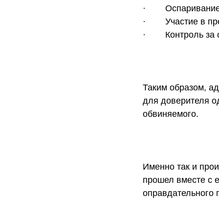
· Оспаривание д
· Участие в пре
· Контроль за с
Таким образом, а
для доверителя о
обвиняемого.
Именно так и про
прошел вместе с е
оправдательного п