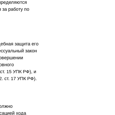
определяются
 за работу по
удебная защита его
ессуальный закон
совершении
ловного
т. 15 УПК РФ), и
. ст. 17 УПК РФ).
должно
ксацией хода