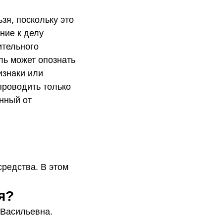
зя, поскольку это
ние к делу
ительного
ль может опознать
изнаки или
проводить только
нный от
средства. В этом
я?
 Васильевна.