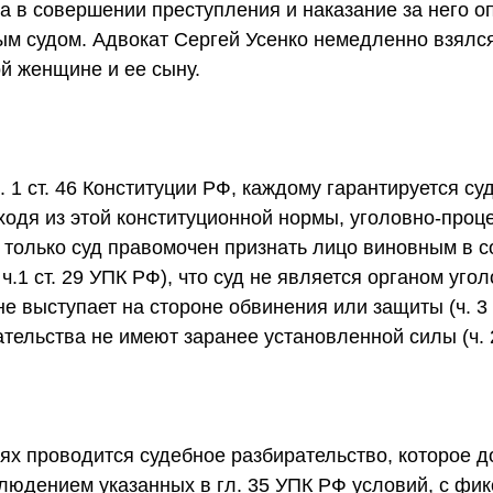
на в совершении преступления и наказание за него 
ым судом. Адвокат Сергей Усенко немедленно взялся
й женщине и ее сыну.
ч. 1 ст. 46 Конституции РФ, каждому гарантируется с
ходя из этой конституционной нормы, уголовно-проц
о только суд правомочен признать лицо виновным в 
ч.1 ст. 29 УПК РФ), что суд не является органом уго
е выступает на стороне обвинения или защиты (ч. 3 с
ательства не имеют заранее установленной силы (ч. 2
лях проводится судебное разбирательство, которое 
людением указанных в гл. 35 УПК РФ условий, с фи