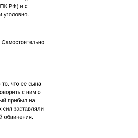
УПК РФ) и с
и уголовно-
. Самостоятельно
то, что ее сына
оворить с ним о
рый прибыл на
х сил заставляли
й обвинения.