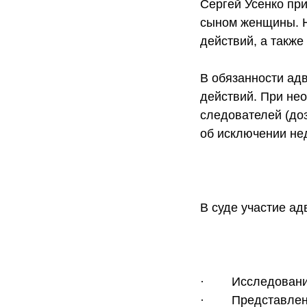
Сергей Усенко при
сыном женщины. Н
действий, а также
В обязанности ад
действий. При не
следователей (доз
об исключении не
В суде участие а
· Исследование 
· Представление