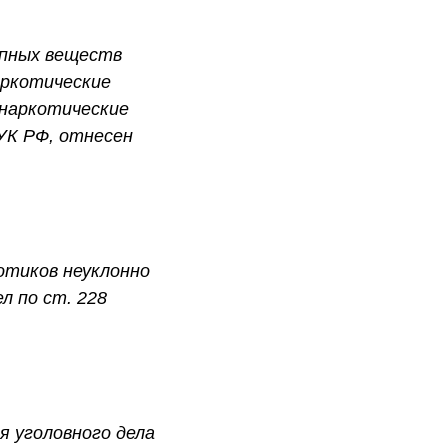
опных веществ
аркотические
 наркотические
 УК РФ, отнесен
отиков неуклонно
л по ст. 228
я уголовного дела