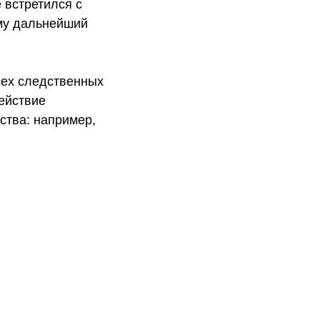
 встретился с
му дальнейший
сех следственных
ействие
ства: например,