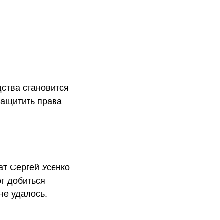
дства становится
защитить права
ат Сергей Усенко
ог добиться
не удалось.