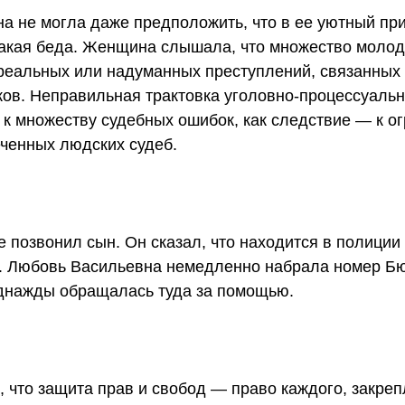
а не могла даже предположить, что в ее уютный п
акая беда. Женщина слышала, что множество моло
 реальных или надуманных преступлений, связанных
ков. Неправильная трактовка уголовно-процессуальн
 к множеству судебных ошибок, как следствие — к о
еченных людских судеб.
позвонил сын. Он сказал, что находится в полиции 
. Любовь Васильевна немедленно набрала номер Б
днажды обращалась туда за помощью.
 что защита прав и свобод — право каждого, закре